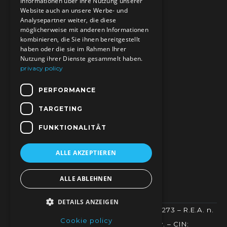
Informationen über Ihre Nutzung unserer
Website auch an unsere Werbe- und
Analysepartner weiter, die diese
möglicherweise mit anderen Informationen
Seguici su
kombinieren, die Sie ihnen bereitgestellt
haben oder die sie im Rahmen Ihrer
SOCIAL MEDIA CHANNELS
Nutzung ihrer Dienste gesammelt haben.
privacy policy
PERFORMANCE
Indirizzo
Piazza Sant'Antonio 6 - 30021 Caorle (VE)
TARGETING
E-mail
FUNKTIONALITÄT
info@theonecaorle.com
ALLE AKZEPTIEREN
ALLE ABLEHNEN
DETAILS ANZEIGEN
Caorle Palace srl – p.i./c.f./r.i. 04415500273 – R.E.A. n.
Cookie policy
VE 411746 – cap soc. 100.000€ i.v. – CIN: