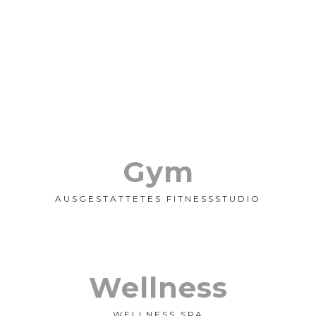
Viele Dienstleistungen machen Ihren
Urlaub unvergesslich.
Gym
AUSGESTATTETES FITNESSSTUDIO
Wellness
WELLNESS SPA