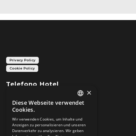
Privacy Policy
Cookie Policy
Telefono Hotel
×
+39 0421 83839
Diese Webseite verwendet
ITALIAN
Cookies.
Telefono Ristorante Stelù
GERMAN
Wir verwenden Cookies, um Inhalte und
Anzeigen zu personalisieren und unseren
+39 0421 83561
Datenverkehr zu analysieren. Wir geben
ENGLISH