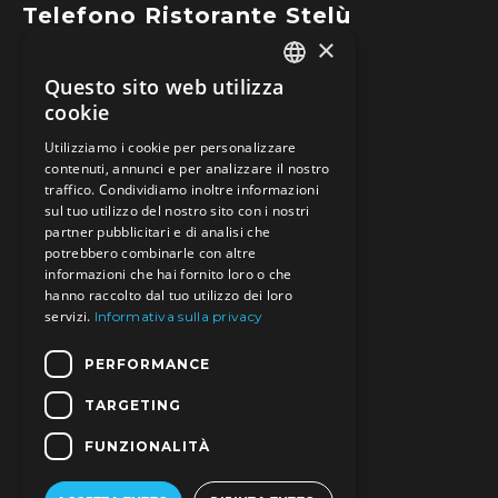
Telefono Ristorante Stelù
×
+39 0421 83561
Questo sito web utilizza
ITALIAN
cookie
GERMAN
Utilizziamo i cookie per personalizzare
contenuti, annunci e per analizzare il nostro
Seguici su
traffico. Condividiamo inoltre informazioni
ENGLISH
SOCIAL MEDIA CHANNELS
sul tuo utilizzo del nostro sito con i nostri
partner pubblicitari e di analisi che
potrebbero combinarle con altre
informazioni che hai fornito loro o che
hanno raccolto dal tuo utilizzo dei loro
Indirizzo
servizi.
Informativa sulla privacy
Piazza Sant'Antonio 6 - 30021 Caorle (VE)
PERFORMANCE
E-mail
info@theonecaorle.com
TARGETING
FUNZIONALITÀ